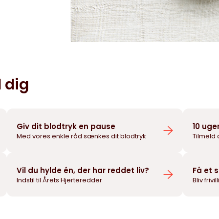
 dig
Giv dit blodtryk en pause
10 uge
Med vores enkle råd sænkes dit blodtryk
Tilmeld 
Vil du hylde én, der har reddet liv?
Få et 
Indstil til Årets Hjerteredder
Bliv frivi