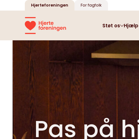
Hjerteforeningen
For fagfolk
Støt os
Hjælp
Oversigt
Oversigt
Oversigt
Oversigt
Oversigt
Oversigt
Oversigt
Alle sider om emnet
Alle sider om emnet
Alle sider om emnet
Alle sider om emnet
Alle sider om emnet
Alle sider om emnet
Alle sider om emnet
Livet med
Kostråd
Hjertegalla
Arv og testamente
Behandling
Forskningsnyt
Det kæmper vi for
hjertesygdom
Tips til dig om hjertesund
Støt vores kamp for
Din arv kan redde liv
Alt, hvad der er værd at vide
Bliv opdateret
Hjertesundhed for alle
mad
hjerterne
Få vores råd til hverdagen
Pas på hj
Erhverv
Lokalforeninger
Brugerpanel
Vær med som virksomhed
Find dit lokale fællesskab
Deltag og bliv hørt