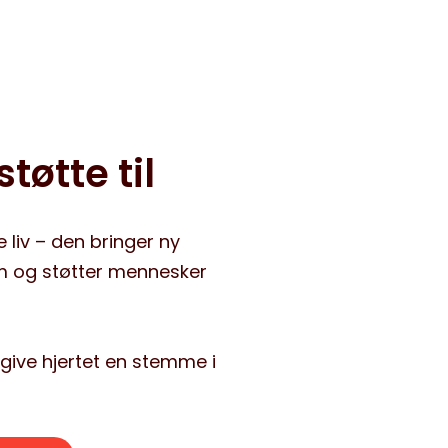
tøtte til
e liv – den bringer ny
m og støtter mennesker
t give hjertet en stemme i